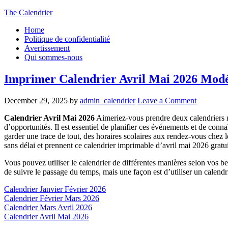
The Calendrier
Home
Politique de confidentialité
Avertissement
Qui sommes-nous
Imprimer Calendrier Avril Mai 2026 Modèle
December 29, 2025
by
admin_calendrier
Leave a Comment
Calendrier Avril Mai 2026
Aimeriez-vous prendre deux calendriers m
d’opportunités. Il est essentiel de planifier ces événements et de conn
garder une trace de tout, des horaires scolaires aux rendez-vous chez l
sans délai et prennent ce calendrier imprimable d’avril mai 2026 gratuit
Vous pouvez utiliser le calendrier de différentes manières selon vos b
de suivre le passage du temps, mais une façon est d’utiliser un calendr
Calendrier Janvier Février 2026
Calendrier Février Mars 2026
Calendrier Mars Avril 2026
Calendrier Avril Mai 2026