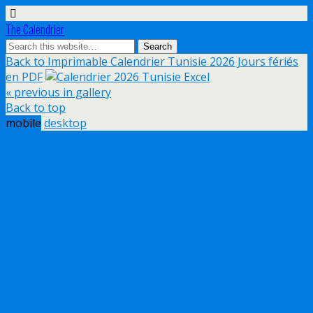
The Calendrier
Back to Imprimable Calendrier Tunisie 2026 Jours fériés
en PDF
« previous in gallery
Back to top
mobile
desktop