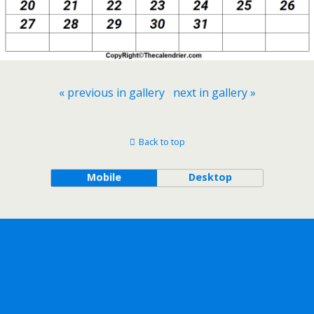
« previous in gallery
next in gallery »
Back to top
Mobile
Desktop