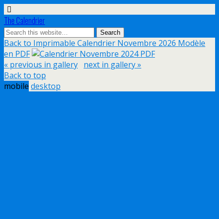
The Calendrier
Back to Imprimable Calendrier Novembre 2026 Modèle
en PDF
« previous in gallery
next in gallery »
Back to top
mobile
desktop