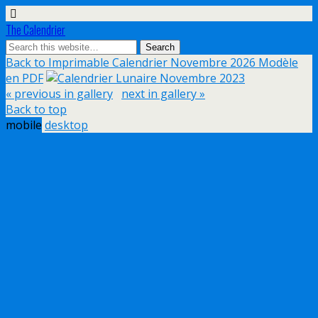
The Calendrier
Back to Imprimable Calendrier Novembre 2026 Modèle
en PDF
« previous in gallery
next in gallery »
Back to top
mobile
desktop