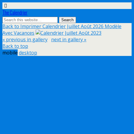
The Calendrier
Back to Imprimer Calendrier Juillet Août 2026 Modèle
Avec Vacances
« previous in gallery
next in gallery »
Back to top
mobile
desktop