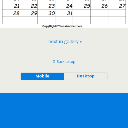
next in gallery »
Back to top
Mobile
Desktop