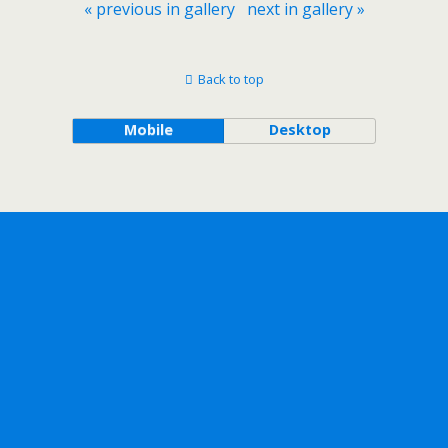
« previous in gallery
next in gallery »
Back to top
Mobile
Desktop