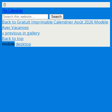
The Calendrier
Back to Gratuit Imprimable Calendrier Août 2026 Modèle
Avec Vacances
« previous in gallery
Back to top
mobile
desktop