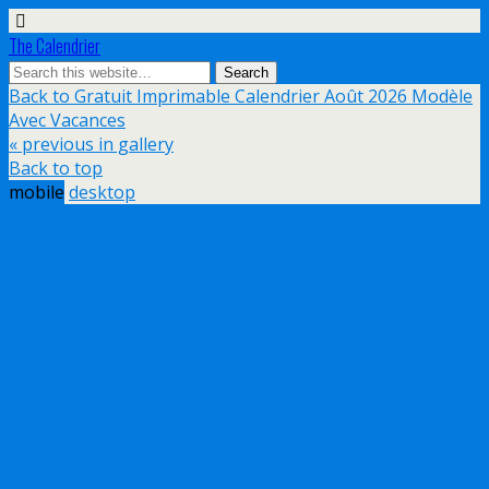
The Calendrier
Back to Gratuit Imprimable Calendrier Août 2026 Modèle
Avec Vacances
« previous in gallery
Back to top
mobile
desktop