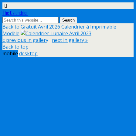
The Calendrier
Back to Gratuit Avril 2026 Calendrier à Imprimable
Modèle
« previous in gallery
next in gallery »
Back to top
mobile
desktop