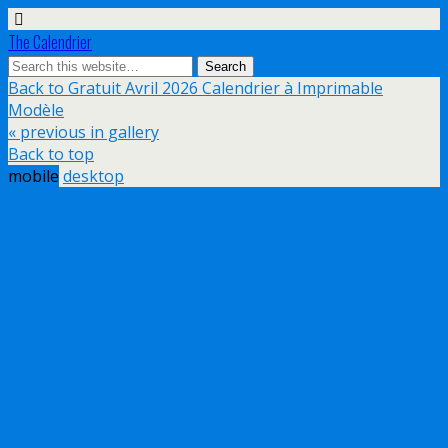
The Calendrier
Back to Gratuit Avril 2026 Calendrier à Imprimable
Modèle
« previous in gallery
Back to top
mobile
desktop