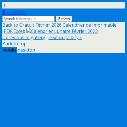
The Calendrier
Back to Gratuit Février 2026 Calendrier de Imprimable
(PDF,Excel)
« previous in gallery
next in gallery »
Back to top
mobile
desktop