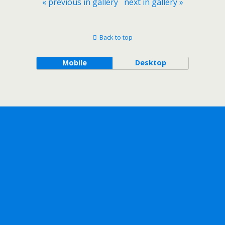
« previous in gallery
next in gallery »
Back to top
Mobile
Desktop