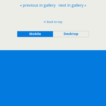
« previous in gallery
next in gallery »
Back to top
Mobile
Desktop